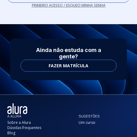
PRIMEIRO ACESSO / ESQUECI MINHA SENHA
Ainda não estuda com a
gente?
FAZER MATRÍCULA
A ALURA
SUGESTÕES
Sobre a Alura
Um curso
Dúvidas frequentes
Blog