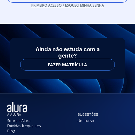
PRIMEIRO ACESSO / ESQUECI MINHA SENHA
Ainda não estuda com a
gente?
FAZER MATRÍCULA
A ALURA
SUGESTÕES
Sobre a Alura
Um curso
Dúvidas frequentes
Blog