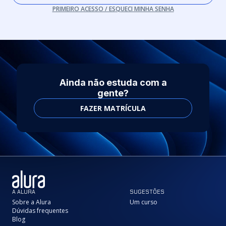
PRIMEIRO ACESSO / ESQUECI MINHA SENHA
Ainda não estuda com a
gente?
FAZER MATRÍCULA
A ALURA
SUGESTÕES
Sobre a Alura
Um curso
Dúvidas frequentes
Blog