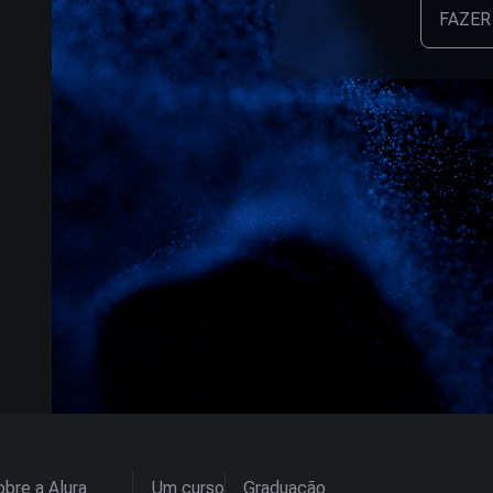
FAZER
bre a Alura
Um curso
Graduação