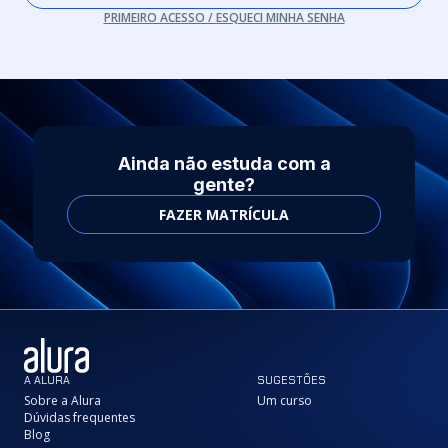
PRIMEIRO ACESSO / ESQUECI MINHA SENHA
Ainda não estuda com a
gente?
FAZER MATRÍCULA
A ALURA
SUGESTÕES
Sobre a Alura
Um curso
Dúvidas frequentes
Blog