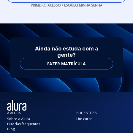
PRIMEIRO ACESSO / ESQUECI MINHA SENHA
Ainda não estuda com a
gente?
FAZER MATRÍCULA
A ALURA
SUGESTÕES
Sobre a Alura
Um curso
Dúvidas frequentes
Blog