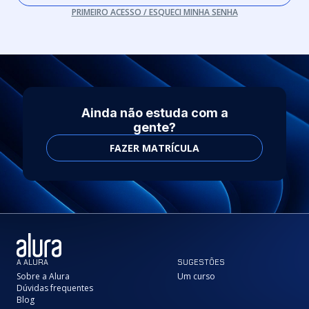
PRIMEIRO ACESSO / ESQUECI MINHA SENHA
Ainda não estuda com a
gente?
FAZER MATRÍCULA
A ALURA
SUGESTÕES
Sobre a Alura
Um curso
Dúvidas frequentes
Blog