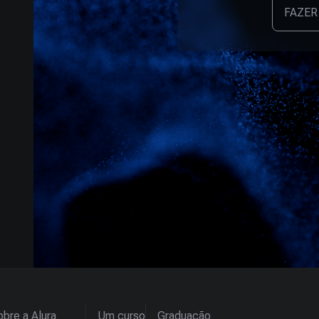
FAZER
bre a Alura
Um curso
Graduação