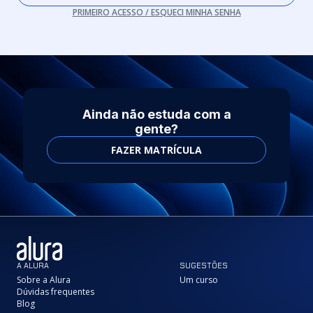
PRIMEIRO ACESSO / ESQUECI MINHA SENHA
Ainda não estuda com a
gente?
FAZER MATRÍCULA
A ALURA
SUGESTÕES
Sobre a Alura
Um curso
Dúvidas frequentes
Blog