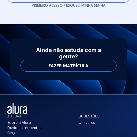
PRIMEIRO ACESSO / ESQUECI MINHA SENHA
Ainda não estuda com a
gente?
FAZER MATRÍCULA
A ALURA
SUGESTÕES
Sobre a Alura
Um curso
Dúvidas frequentes
Blog