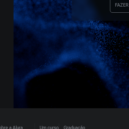
FAZER
bre a Alura
Um curso
Graduação