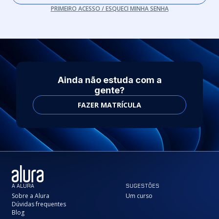
PRIMEIRO ACESSO / ESQUECI MINHA SENHA
Ainda não estuda com a
gente?
FAZER MATRÍCULA
A ALURA
SUGESTÕES
Sobre a Alura
Um curso
Dúvidas frequentes
Blog