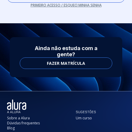
PRIMEIRO ACESSO / ESQUECI MINHA SENHA
Ainda não estuda com a
gente?
FAZER MATRÍCULA
A ALURA
SUGESTÕES
Sobre a Alura
Um curso
Dúvidas frequentes
Blog