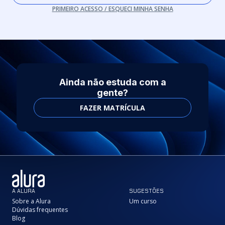
PRIMEIRO ACESSO / ESQUECI MINHA SENHA
Ainda não estuda com a
gente?
FAZER MATRÍCULA
A ALURA
SUGESTÕES
Sobre a Alura
Um curso
Dúvidas frequentes
Blog