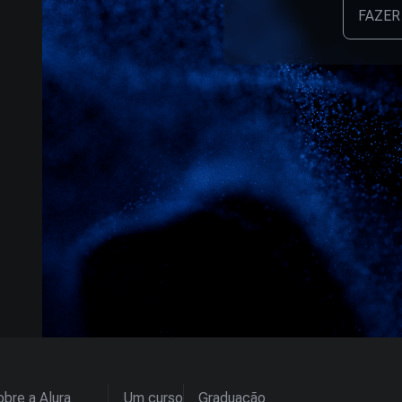
FAZER
bre a Alura
Um curso
Graduação