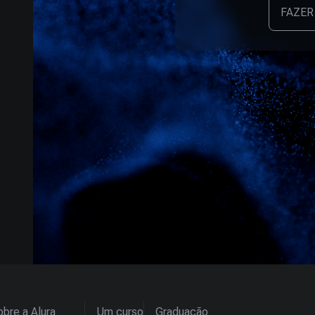
FAZER
bre a Alura
Um curso
Graduação