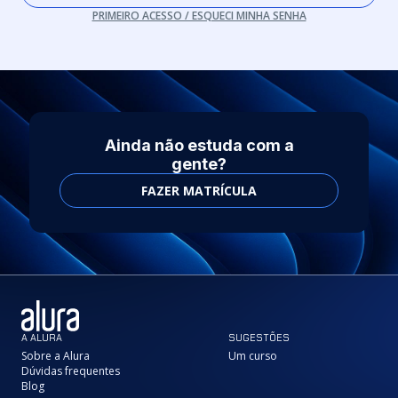
PRIMEIRO ACESSO / ESQUECI MINHA SENHA
Ainda não estuda com a
gente?
FAZER MATRÍCULA
A ALURA
SUGESTÕES
Sobre a Alura
Um curso
Dúvidas frequentes
Blog