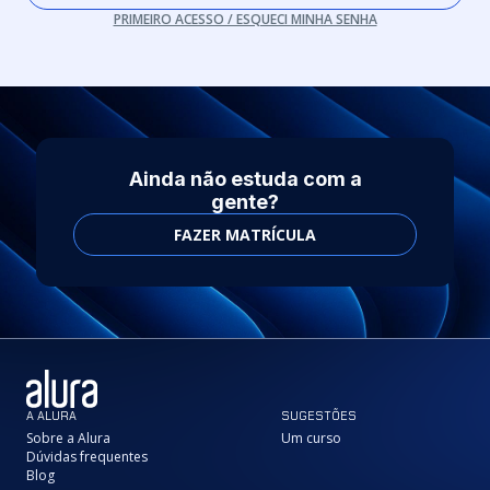
PRIMEIRO ACESSO / ESQUECI MINHA SENHA
Ainda não estuda com a
gente?
FAZER MATRÍCULA
A ALURA
SUGESTÕES
Sobre a Alura
Um curso
Dúvidas frequentes
Blog