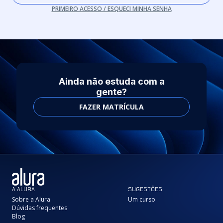
PRIMEIRO ACESSO / ESQUECI MINHA SENHA
Ainda não estuda com a
gente?
FAZER MATRÍCULA
A ALURA
SUGESTÕES
Sobre a Alura
Um curso
Dúvidas frequentes
Blog