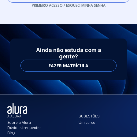
PRIMEIRO ACESSO / ESQUECI MINHA SENHA
Ainda não estuda com a
gente?
FAZER MATRÍCULA
A ALURA
SUGESTÕES
Sobre a Alura
Um curso
Dúvidas frequentes
Blog