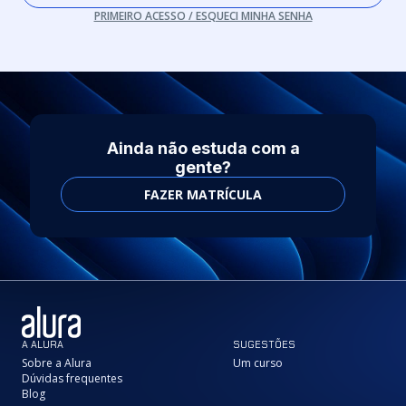
PRIMEIRO ACESSO / ESQUECI MINHA SENHA
Ainda não estuda com a
gente?
FAZER MATRÍCULA
A ALURA
SUGESTÕES
Sobre a Alura
Um curso
Dúvidas frequentes
Blog