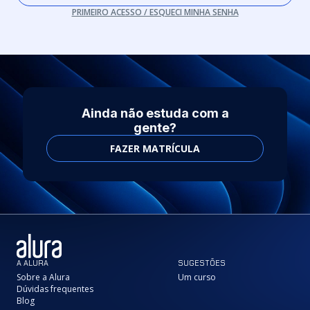
PRIMEIRO ACESSO / ESQUECI MINHA SENHA
Ainda não estuda com a
gente?
FAZER MATRÍCULA
A ALURA
SUGESTÕES
Sobre a Alura
Um curso
Dúvidas frequentes
Blog