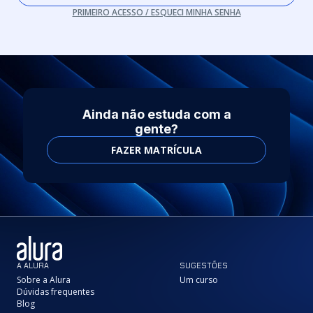
PRIMEIRO ACESSO / ESQUECI MINHA SENHA
Ainda não estuda com a
gente?
FAZER MATRÍCULA
A ALURA
SUGESTÕES
Sobre a Alura
Um curso
Dúvidas frequentes
Blog