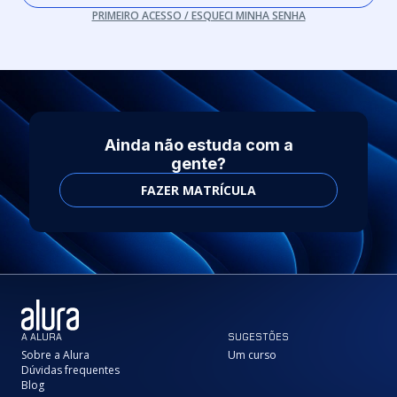
PRIMEIRO ACESSO / ESQUECI MINHA SENHA
Ainda não estuda com a
gente?
FAZER MATRÍCULA
A ALURA
SUGESTÕES
Sobre a Alura
Um curso
Dúvidas frequentes
Blog