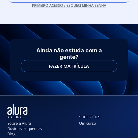
PRIMEIRO ACESSO / ESQUECI MINHA SENHA
Ainda não estuda com a
gente?
FAZER MATRÍCULA
A ALURA
SUGESTÕES
Sobre a Alura
Um curso
Dúvidas frequentes
Blog