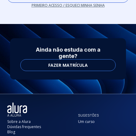
PRIMEIRO ACESSO / ESQUECI MINHA SENHA
Ainda não estuda com a
gente?
FAZER MATRÍCULA
A ALURA
SUGESTÕES
Sobre a Alura
Um curso
Dúvidas frequentes
Blog