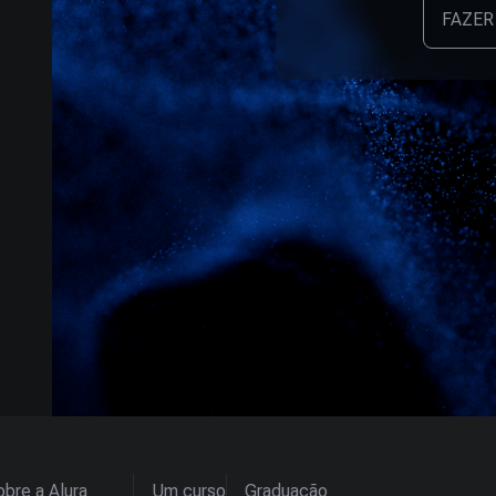
FAZER
bre a Alura
Um curso
Graduação