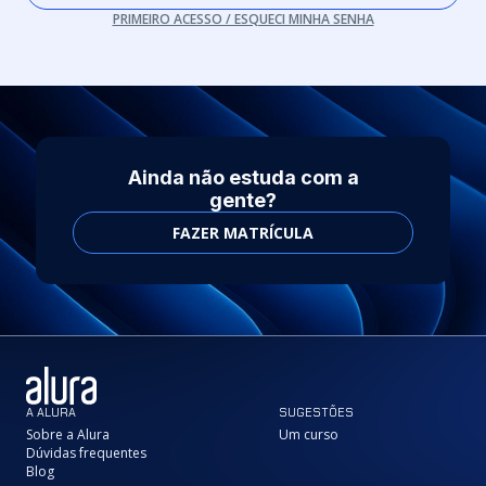
PRIMEIRO ACESSO / ESQUECI MINHA SENHA
Ainda não estuda com a
gente?
FAZER MATRÍCULA
A ALURA
SUGESTÕES
Sobre a Alura
Um curso
Dúvidas frequentes
Blog