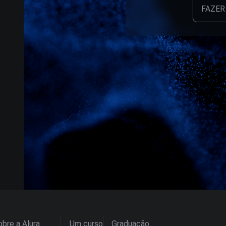
FAZER
bre a Alura
Um curso
Graduação