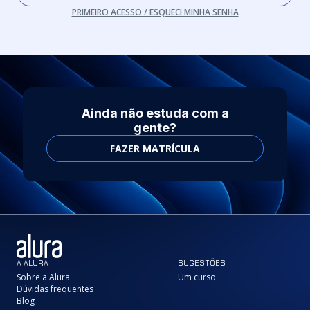
PRIMEIRO ACESSO / ESQUECI MINHA SENHA
Ainda não estuda com a
gente?
FAZER MATRÍCULA
A ALURA
SUGESTÕES
Sobre a Alura
Um curso
Dúvidas frequentes
Blog