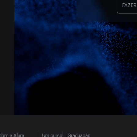
FAZER
bre a Alura
Um curso
Graduação