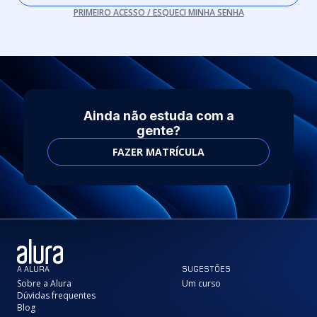
PRIMEIRO ACESSO / ESQUECI MINHA SENHA
Ainda não estuda com a
gente?
FAZER MATRÍCULA
A ALURA
SUGESTÕES
Sobre a Alura
Um curso
Dúvidas frequentes
Blog