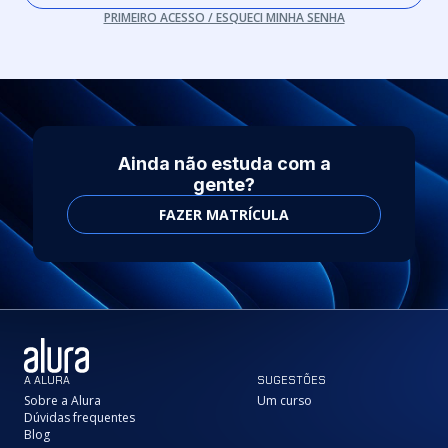
PRIMEIRO ACESSO / ESQUECI MINHA SENHA
Ainda não estuda com a
gente?
FAZER MATRÍCULA
A ALURA
SUGESTÕES
Sobre a Alura
Um curso
Dúvidas frequentes
Blog