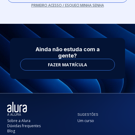
PRIMEIRO ACESSO / ESQUECI MINHA SENHA
Ainda não estuda com a
gente?
FAZER MATRÍCULA
A ALURA
SUGESTÕES
Sobre a Alura
Um curso
Dúvidas frequentes
Blog