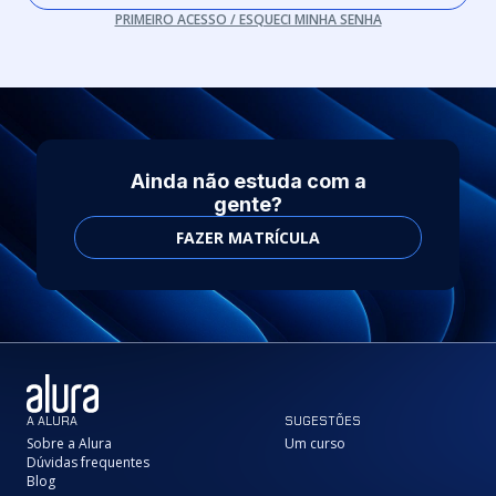
PRIMEIRO ACESSO / ESQUECI MINHA SENHA
Ainda não estuda com a
gente?
FAZER MATRÍCULA
A ALURA
SUGESTÕES
Sobre a Alura
Um curso
Dúvidas frequentes
Blog