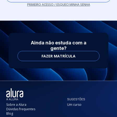
PRIMEIRO ACESSO / ESQUECI MINHA SENHA
Ainda não estuda com a
gente?
FAZER MATRÍCULA
A ALURA
SUGESTÕES
Sobre a Alura
Um curso
Dúvidas frequentes
Blog