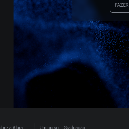
FAZER
bre a Alura
Um curso
Graduação