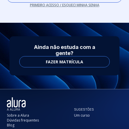
PRIMEIRO ACESSO / ESQUECI MINHA SENHA
Ainda não estuda com a
gente?
FAZER MATRÍCULA
A ALURA
SUGESTÕES
Sobre a Alura
Um curso
Dúvidas frequentes
Blog