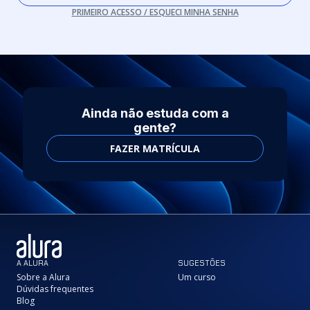
PRIMEIRO ACESSO / ESQUECI MINHA SENHA
Ainda não estuda com a
gente?
FAZER MATRÍCULA
A ALURA
SUGESTÕES
Sobre a Alura
Um curso
Dúvidas frequentes
Blog