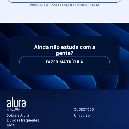
PRIMEIRO ACESSO / ESQUECI MINHA SENHA
Ainda não estuda com a
gente?
FAZER MATRÍCULA
A ALURA
SUGESTÕES
Sobre a Alura
Um curso
Dúvidas frequentes
Blog