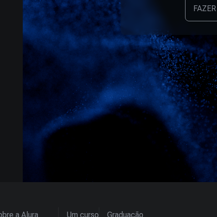
FAZER
bre a Alura
Um curso
Graduação