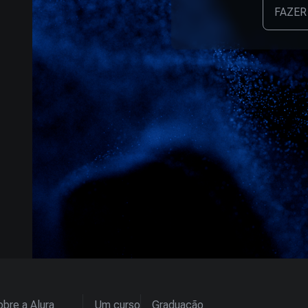
FAZER
bre a Alura
Um curso
Graduação