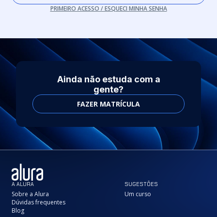
PRIMEIRO ACESSO / ESQUECI MINHA SENHA
Ainda não estuda com a
gente?
FAZER MATRÍCULA
A ALURA
SUGESTÕES
Sobre a Alura
Um curso
Dúvidas frequentes
Blog