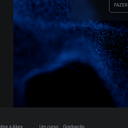
FAZER
bre a Alura
Um curso
Graduação