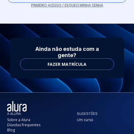
PRIMEIRO ACESSO / ESQUECI MINHA SENHA
Ainda não estuda com a
gente?
FAZER MATRÍCULA
A ALURA
SUGESTÕES
Sobre a Alura
Um curso
Dúvidas frequentes
Blog