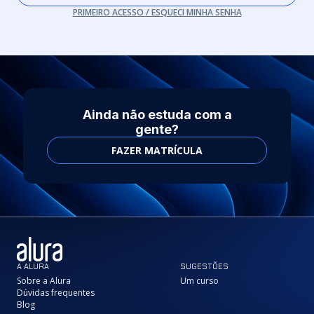
PRIMEIRO ACESSO / ESQUECI MINHA SENHA
Ainda não estuda com a
gente?
FAZER MATRÍCULA
A ALURA
SUGESTÕES
Sobre a Alura
Um curso
Dúvidas frequentes
Blog