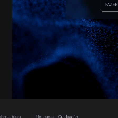
FAZER
bre a Alura
Um curso
Graduação