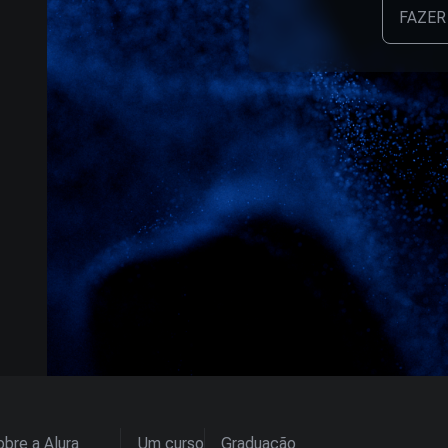
FAZER
bre a Alura
Um curso
Graduação