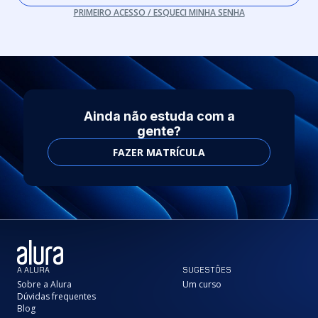
PRIMEIRO ACESSO / ESQUECI MINHA SENHA
Ainda não estuda com a
gente?
FAZER MATRÍCULA
A ALURA
SUGESTÕES
Sobre a Alura
Um curso
Dúvidas frequentes
Blog