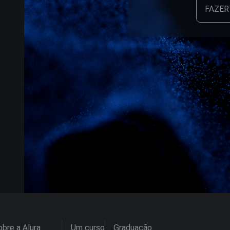
FAZER
bre a Alura
Um curso
Graduação